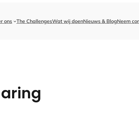
r ons
The Challenges
Wat wij doen
Nieuws & Blog
Neem con
laring