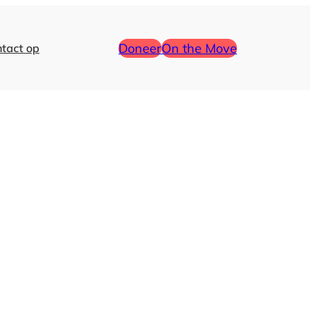
Doneer
On the Move
tact op