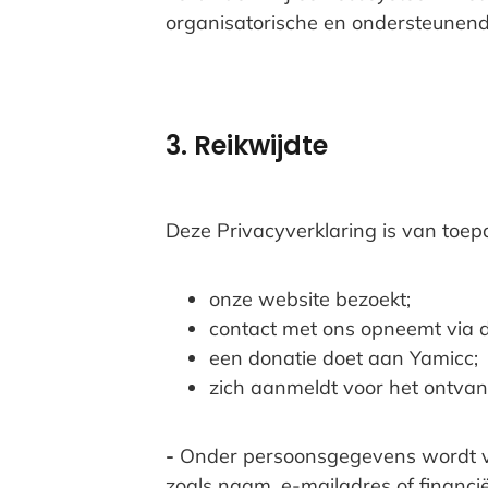
organisatorische en ondersteunend
3. Reikwijdte
Deze Privacyverklaring is van to
onze website bezoekt;
contact met ons opneemt via d
een donatie doet aan Yamicc;
zich aanmeldt voor het ontvan
-
Onder persoonsgegevens wordt vers
zoals naam, e-mailadres of financië