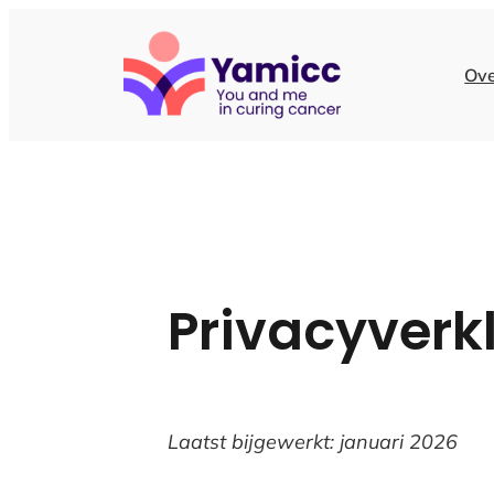
Ga
naar
Ove
de
inhoud
Privacyverk
Laatst bijgewerkt: januari 2026